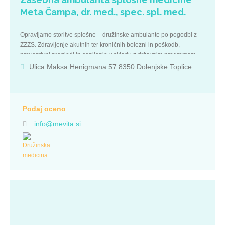
Meta Čampa, dr. med., spec. spl. med.
Opravljamo storitve splošne – družinske ambulante po pogodbi z
ZZZS. Zdravljenje akutnih ter kroničnih bolezni in poškodb,
preventivni pregledi in cepljenja v skladu z državnim programom.
Odvzem in analiza krvi ter urina potekajo v laboratoriju
Ulica Maksa Henigmana 57 8350 Dolenjske Toplice
zdravstvenega doma Novo mesto in Ivančna Gorica. Na pregled se
je potrebno naročiti na tel. št.: 07 30 66 870 ali osebno v
ordinacijskem času. AKUTNO BOLNE IN NUJNE PRIMERE
SPREJEMAMO PRVO URO ORDINACIJSKEGA ČASA. STORITVE
Podaj oceno
(SAMOPLAČNIŠKO): Družinska medicina Splošna medicina
info@mevita.si
STORITVE (ZAVAROVALNICA): Družinska medicina Splošna
medicina