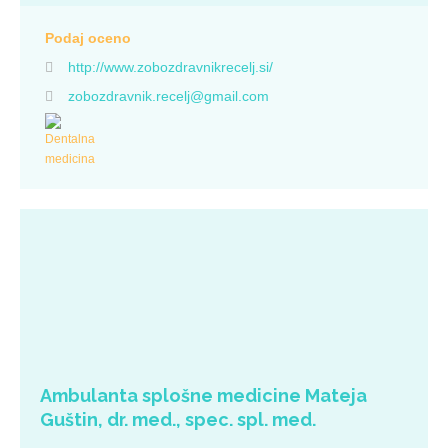
omogočajo včasih tudi zelo enostavne rešitve navidez velikih
problemov. Strah je odveč. Ker imamo radi svoje delo.
Podaj oceno
Zobozdravstvene storitve Ustna higiena Zobozdravnik vam lahko
http://www.zobozdravnikrecelj.si/
dobro ustno higieno omogoči, potruditi pa se morate sami.
Pomagamo vam z nasveti in prikazi v ordinaciji, za »težje« primere
zobozdravnik.recelj@gmail.com
pa sodelujemo s preventivnim kabinetom v Zdravstvenem domu
Novo mesto ali ustno higieničarko. Konzervativa,
zalivke(»plombice«) Vedno si želimo ohraniti čim več zobne mase,
pri čemer nam pomagajo zalivke in razne dograditve zobnih kron.
Moderni materiali ( kompoziti, glasionomerni cementi,…) nas celo
terapevte včasih presenetijo s svojo močjo in estetiko. Včasih veliko
spremeni že beljenje zob. Marsikaj je mogoče tudi z majhnimi
stroški. Amalgama (sivih plombic) praktično več ne uporabljamo.
Endodontija, koreninsko zdravljenje Ko zobna gniloba prodre do
zobnega živca in ga okvari nam endodontski postopki pomagajo
ohraniti zob. Sicer je koreninsko zdravljen zob dolgoročno biološko
manj vreden, a je še vedno boljši od najboljšega vsadka. Če […]
Ambulanta splošne medicine Mateja
Guštin, dr. med., spec. spl. med.