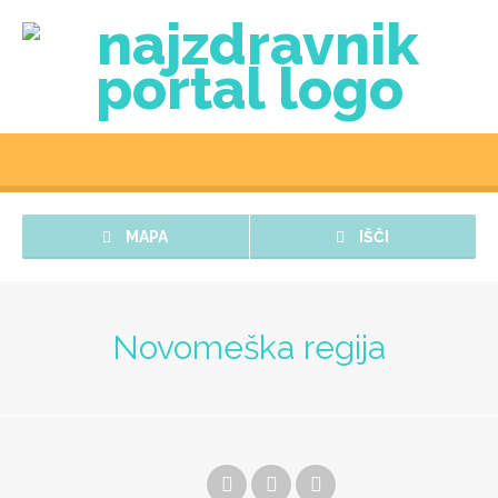
MAPA
IŠČI
Novomeška regija