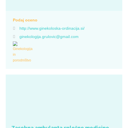
čas pregleda prilagodili uporabnici. V naši ambulanti se boste
srečali z izkušenim timom, strokovnim pristopom in sodobno
opremo. STORITVE Dostopne na spletni strani:
http://www.ginekoloska-ordinacija.si/ NAROČANJE IN ČAKALNE
Podaj oceno
DOBE Na pregled se je mogoče naročiti osebno, telefonsko, po
http://www.ginekoloska-ordinacija.si/
pošti, na spletni strani in preko e-pošte. Čakalna doba je do 30 dni.
ginekologija.grulovic@gmail.com
Zasebna ambulanta splošne medicine