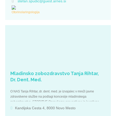
stefan.spudic@guest.arnes.si
Mladinsko zobozdravstvo Tanja Rihtar,
Dr. Dent. Med.
O NAS Tanja Rihtar, dr. dent. med. je izvajalec v mreži javne
zdravstvene službe na podlagi koncesije mladinskega
zobozdravstva. STORITVE Opravljamo preventivne in kurativne
zobozdravstvene storitve za otroke od 3.leta in mladino do 19. leta v
Kandijska Cesta 4, 8000 Novo Mesto
okviru pogodbe z ZZZS ter samoplačniške storitve za odrasle po