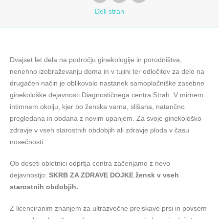
Deli
stran
Dvajset let dela na področju ginekologije in porodništva,
nenehno izobraževanju doma in v tujini ter odločitev za delo na
drugačen način je oblikovalo nastanek samoplačniške zasebne
ginekološke dejavnosti Diagnostičnega centra Strah. V mirnem
intimnem okolju, kjer bo ženska varna, slišana, natančno
pregledana in obdana z novim upanjem. Za svoje ginekološko
zdravje v vseh starostnih obdobjih ali zdravje ploda v času
nosečnosti.
Ob deseti obletnici odprtja centra začenjamo z novo
dejavnostjo:
SKRB ZA ZDRAVE DOJKE žensk v vseh
starostnih obdobjih.
Z licenciranim znanjem za ultrazvočne preiskave prsi in povsem