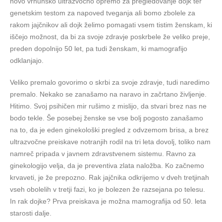
novo vrhunsko ultrazvočno opremo za pregledovanje dojk ter
genetskim testom za napoved tveganja ali bomo zbolele za
rakom jajčnikov ali dojk želimo pomagati vsem tistim ženskam, ki
iščejo možnost, da bi za svoje zdravje poskrbele že veliko preje,
preden dopolnijo 50 let, pa tudi ženskam, ki mamografijo
odklanjajo.
Veliko premalo govorimo o skrbi za svoje zdravje, tudi naredimo
premalo. Nekako se zanašamo na naravo in začrtano življenje.
Hitimo. Svoj psihičen mir rušimo z mislijo, da stvari brez nas ne
bodo tekle. Še posebej ženske se vse bolj pogosto zanašamo
na to, da je eden ginekološki pregled z odvzemom brisa, a brez
ultrazvočne preiskave notranjih rodil na tri leta dovolj, toliko nam
namreč pripada v javnem zdravstvenem sistemu. Ravno za
ginekologijo velja, da je preventiva zlata naložba. Ko začnemo
krvaveti, je že prepozno. Rak jajčnika odkrijemo v dveh tretjinah
vseh obolelih v tretji fazi, ko je bolezen že razsejana po telesu.
In rak dojke? Prva preiskava je možna mamografija od 50. leta
starosti dalje.