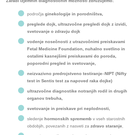
Zaradi izjemnih diagnostičnih možnosti združujemo:
področja
ginekologije in porodništva,
preglede dojk, ultrazvočne pregledi dojk z izvidi,
svetovanje o zdravju dojk
vodenje nosečnosti z
utrazvočnimi preiskavami
Fetal Medicine Foundation, nuhalno svetlino in
ostalimi kasnejšimi preiskavami do poroda,
poporodni pregled in svetovanje,
neizvazivno predrojstveno testiranje
–
NIPT (Nifty
test in Sentis test za napoved raka dojke)
ultrazvočne diagnostike notranjih rodil in drugih
organov trebuha,
svetovanje in preiskave pri neplodnosti,
sledenje
hormonskih sprememb
v vseh starostnih
obdobjih, povezanih z nasveti za
zdravo staranje
,