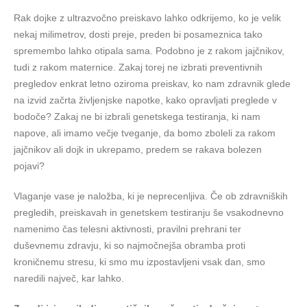
Rak dojke z ultrazvočno preiskavo lahko odkrijemo, ko je velik
nekaj milimetrov, dosti preje, preden bi posameznica tako
spremembo lahko otipala sama. Podobno je z rakom jajčnikov,
tudi z rakom maternice. Zakaj torej ne izbrati preventivnih
pregledov enkrat letno oziroma preiskav, ko nam zdravnik glede
na izvid začrta življenjske napotke, kako opravljati preglede v
bodoče? Zakaj ne bi izbrali genetskega testiranja, ki nam
napove, ali imamo večje tveganje, da bomo zboleli za rakom
jajčnikov ali dojk in ukrepamo, predem se rakava bolezen
pojavi?
Vlaganje vase je naložba, ki je neprecenljiva. Če ob zdravniških
pregledih, preiskavah in genetskem testiranju še vsakodnevno
namenimo čas telesni aktivnosti, pravilni prehrani ter
duševnemu zdravju, ki so najmočnejša obramba proti
kroničnemu stresu, ki smo mu izpostavljeni vsak dan, smo
naredili največ, kar lahko.