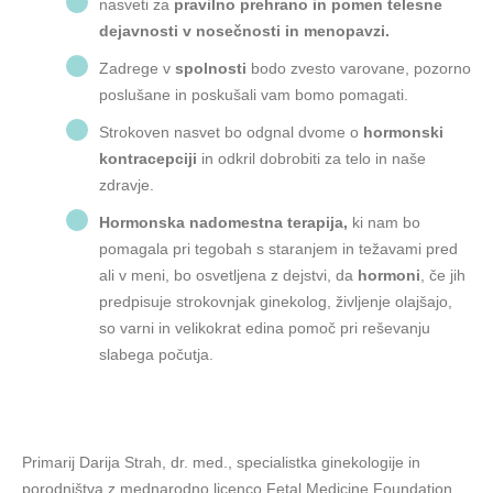
nasveti za
pravilno prehrano in pomen telesne
dejavnosti v nosečnosti in menopavzi.
Zadrege v
spolnosti
bodo zvesto varovane, pozorno
poslušane in poskušali vam bomo pomagati.
Strokoven nasvet bo odgnal dvome o
hormonski
kontracepciji
in odkril dobrobiti za telo in naše
zdravje.
Hormonska nadomestna terapija,
ki nam bo
pomagala pri tegobah s staranjem in težavami pred
ali v meni, bo osvetljena z dejstvi, da
hormoni
, če jih
predpisuje strokovnjak ginekolog, življenje olajšajo,
so varni in velikokrat edina pomoč pri reševanju
slabega počutja.
Primarij Darija Strah, dr. med., specialistka ginekologije in
porodništva z mednarodno licenco Fetal Medicine Foundation,