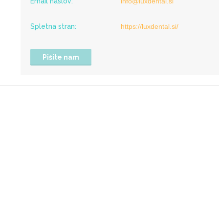
Email naslov:
info@luxdental.si
Spletna stran:
https://luxdental.si/
Pišite nam