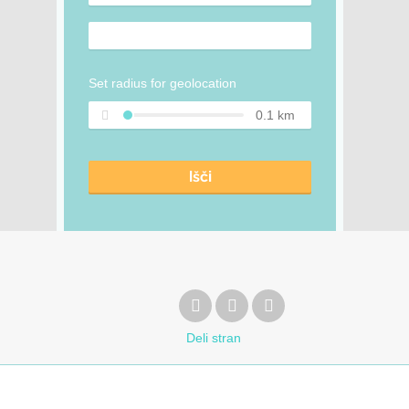
Set radius for geolocation
0.1
km
Išči
Deli
stran