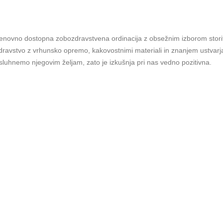
 cenovno dostopna zobozdravstvena ordinacija z obsežnim izborom stori
avstvo z vrhunsko opremo, kakovostnimi materiali in znanjem ustvarj
luhnemo njegovim željam, zato je izkušnja pri nas vedno pozitivna.