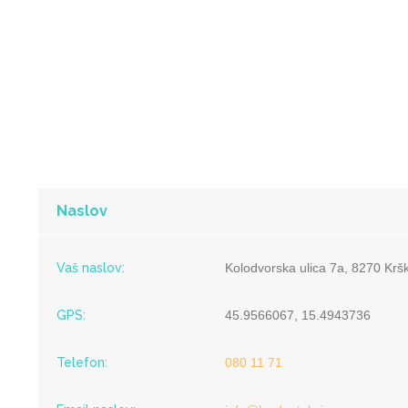
Naslov
Vaš naslov:
Kolodvorska ulica 7a, 8270 Krš
GPS:
45.9566067, 15.4943736
Telefon:
080 11 71