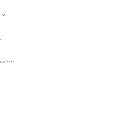
tev.
tih
a dlesni