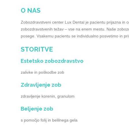
O NAS
Zobozdravstveni center Lux Dental je pacientu prijazna in
zobozdravstvenih težav – vse na enem mestu. Naše zobozdr
posege. Vsakemu pacientu se individualno posvetimo in pris
STORITVE
Estetsko zobozdravstvo
zalivke in poškodbe zob
Zdravljenje zob
zdravljenje korenin, granulom
Beljenje zob
s pomočjo folij in belilnega gela