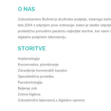
O NAS
Zobozdravstvo Bužinel je družinsko podjetje, katerega začet
leta 2004 z odprtjem prve ordinacije, kateri je sledilo odpr
posledično ponudimo pacientu najboljše storitve, kar vsem
digitalno podprtem laboratoriju.
STORITVE
Implantologija
Konzervativa, plombiranje
Zdravljenje koreninskih kanalov
Specialistična protetika
Parodontologija
Beljenje zob
Zobna higiena
Zobotehnični laboratorij z digitalno opremo