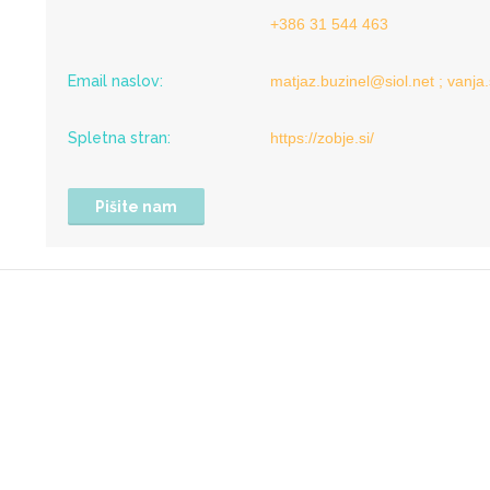
+386 31 544 463
Email naslov:
matjaz.buzinel@siol.net ; vanja.
Spletna stran:
https://zobje.si/
Pišite nam