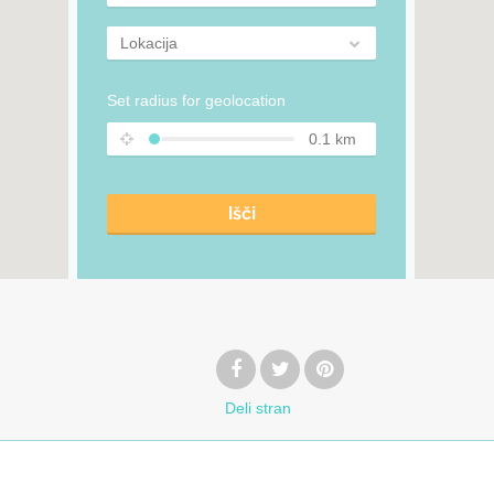
Lokacija
Set radius for geolocation
0.1
km
Išči
Deli
stran