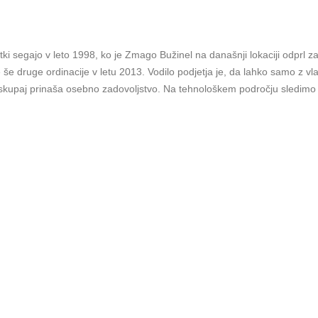
ki segajo v leto 1998, ko je Zmago Bužinel na današnji lokaciji odprl z
tje še druge ordinacije v letu 2013. Vodilo podjetja je, da lahko samo z
 skupaj prinaša osebno zadovoljstvo. Na tehnološkem področju sledimo 