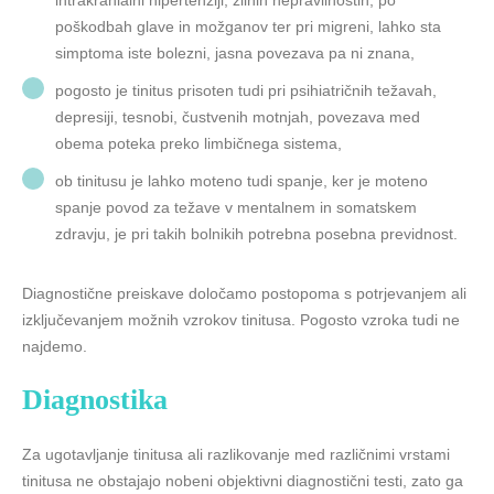
intrakranialni hipertenziji, žilnih nepravilnostih, po
poškodbah glave in možganov ter pri migreni, lahko sta
simptoma iste bolezni, jasna povezava pa ni znana,
pogosto je tinitus prisoten tudi pri psihiatričnih težavah,
depresiji, tesnobi, čustvenih motnjah, povezava med
obema poteka preko limbičnega sistema,
ob tinitusu je lahko moteno tudi spanje, ker je moteno
spanje povod za težave v mentalnem in somatskem
zdravju, je pri takih bolnikih potrebna posebna previdnost.
Diagnostične preiskave določamo postopoma s potrjevanjem ali
izključevanjem možnih vzrokov tinitusa. Pogosto vzroka tudi ne
najdemo.
Diagnostika
Za ugotavljanje tinitusa ali razlikovanje med različnimi vrstami
tinitusa ne obstajajo nobeni objektivni diagnostični testi, zato ga