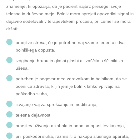
znamenje, ki opozarja, da je pacient najbrž presegel svoje
telesne in duševne meje. Bolnik mora sprejeti opozorilni signal in
dejavno sodelovati v terapevtskem procesu, pri čemer se mora
držati:
omejitve stresa; če je potrebno naj vzame teden ali dva
bolniškega dopusta,
izogibanje hrupu in glasni glasbi ali zaščita s ščitniki za
ušesa,
potreben je pogovor med zdravnikom in bolnikom, da se
oceni če zdravila, ki jih jemlje bolnik lahko vplivajo na
poškodbo sluha,
izvajanje vaj za sproščanje in meditiranje,
telesna dejavnost,
omejitev uživanja alkohola in popolna opustitev kajenja,
pri poškodbi sluha, razmisliti o nakupu slušnega aparata,