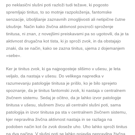
po neklasični slušni poti razloži tudi težave, ki pogosto
spremljajo tinitus, to so motnje razpoloženja, fantomske
senzacije, izboljšanje zaznavnih zmogljivosti ali netipične čutne
izkušnje. Način kako živčna aktivnost povzroči sproženje
tinitusa, ni znan, z novejšimi preiskavami pa so ugotovili, da je ta
aktivnost drugačna kot tista, ki jo sproži zvok, in da obstajajo
znaki, da se način, kako se zazna tinitus, ujema z dojemanjem
»sebe«.
Ker je tinitus zvok, ki ga najpogosteje slišimo v ušesu, je leta
veljalo, da nastaja v ušesu. Do velikega napredka v
razumevanju patologije tinitusa je prišlo, ko je bilo sprejeto
spoznanje, da je tinitus fantomski zvok, ki nastaja v centralnem
živčnem sistemu. Sedaj je očitno, da je lahko izvor patologije
tinitusa v ušesu, slušnem živcu ali centralni slušni poti, sama
patologija in izvor tinitusa pa sta v centralnem živčnem sistemu,
kjer nepravilna živčna aktivnost nastaja in se razlaga na
podoben način kot če zvok doseže uho. Uho lahko sproži tinitus
na dva načina. V slušni poti se lahko pojavlja nepravilna živčna