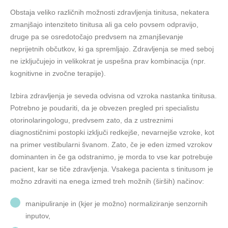
Obstaja veliko različnih možnosti zdravljenja tinitusa, nekatera
zmanjšajo intenziteto tinitusa ali ga celo povsem odpravijo,
druge pa se osredotočajo predvsem na zmanjševanje
neprijetnih občutkov, ki ga spremljajo. Zdravljenja se med seboj
ne izključujejo in velikokrat je uspešna prav kombinacija (npr.
kognitivne in zvočne terapije).
Izbira zdravljenja je seveda odvisna od vzroka nastanka tinitusa.
Potrebno je poudariti, da je obvezen pregled pri specialistu
otorinolaringologu, predvsem zato, da z ustreznimi
diagnostičnimi postopki izključi redkejše, nevarnejše vzroke, kot
na primer vestibularni švanom. Zato, če je eden izmed vzrokov
dominanten in če ga odstranimo, je morda to vse kar potrebuje
pacient, kar se tiče zdravljenja. Vsakega pacienta s tinitusom je
možno zdraviti na enega izmed treh možnih (širših) načinov:
manipuliranje in (kjer je možno) normaliziranje senzornih
inputov,