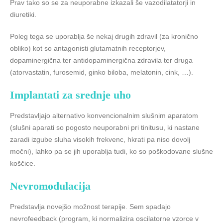
Prav tako so se za neuporabne izkazali še vazodilatatorji in
diuretiki.
Poleg tega se uporablja še nekaj drugih zdravil (za kronično
obliko) kot so antagonisti glutamatnih receptorjev,
dopaminergična ter antidopaminergična zdravila ter druga
(atorvastatin, furosemid, ginko biloba, melatonin, cink, …).
Implantati za srednje uho
Predstavljajo alternativo konvencionalnim slušnim aparatom
(slušni aparati so pogosto neuporabni pri tinitusu, ki nastane
zaradi izgube sluha visokih frekvenc, hkrati pa niso dovolj
močni), lahko pa se jih uporablja tudi, ko so poškodovane slušne
koščice.
Nevromodulacija
Predstavlja novejšo možnost terapije. Sem spadajo
nevrofeedback (program, ki normalizira oscilatorne vzorce v