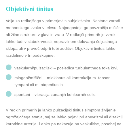
Objektivni tinitus
Velja za redkejšega v primerjavi s subjektivnim. Nastane zaradi
mehanskega zvoka v telesu. Najpogosteje ga povzročijo mišične
ali žilne strukture v glavi in vratu. V redkejši primerih je vzrok
lahko tudi v slabokrvnosti, nepravilnem delovanju čeljustnega
sklepa ali v preveč odprti tubi auditivi. Objektivni tinitus lahko
razdelimo v tri podskupine:
vaskularni/pulzacijski – posledica turbulentnega toka krvi,
miogeni/mišični – mioklonus ali kontrakcija m. tensor
tympani ali m. stapedius in
spontani – vibracija zunanjih kohlearnih celic.
V redkih primerih je lahko pulzacijski tinitus simptom življenje
ogrožajočega stanja, saj se lahko pojavi pri anevrizmi ali disekciji
karotidne arterije. Lahko pa nakazuje na vaskulitise, posebej na