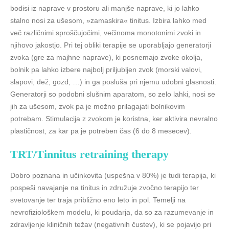
bodisi iz naprave v prostoru ali manjše naprave, ki jo lahko
stalno nosi za ušesom, »zamaskira« tinitus. Izbira lahko med
več različnimi sproščujočimi, večinoma monotonimi zvoki in
njihovo jakostjo. Pri tej obliki terapije se uporabljajo generatorji
zvoka (gre za majhne naprave), ki posnemajo zvoke okolja,
bolnik pa lahko izbere najbolj priljubljen zvok (morski valovi,
slapovi, dež, gozd, …) in ga posluša pri njemu udobni glasnosti.
Generatorji so podobni slušnim aparatom, so zelo lahki, nosi se
jih za ušesom, zvok pa je možno prilagajati bolnikovim
potrebam. Stimulacija z zvokom je koristna, ker aktivira nevralno
plastičnost, za kar pa je potreben čas (6 do 8 mesecev).
TRT/Tinnitus retraining therapy
Dobro poznana in učinkovita (uspešna v 80%) je tudi terapija, ki
pospeši navajanje na tinitus in združuje zvočno terapijo ter
svetovanje ter traja približno eno leto in pol. Temelji na
nevrofiziološkem modelu, ki poudarja, da so za razumevanje in
zdravljenje kliničnih težav (negativnih čustev), ki se pojavijo pri