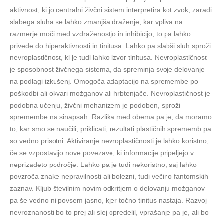
aktivnost, ki jo centralni živčni sistem interpretira kot zvok; zaradi
slabega sluha se lahko zmanjša draženje, kar vpliva na
razmerje moči med vzdraženostjo in inhibicijo, to pa lahko
privede do hiperaktivnosti in tinitusa. Lahko pa slabši sluh sproži
nevroplastičnost, ki je tudi lahko izvor tinitusa. Nevroplastičnost
je sposobnost živčnega sistema, da spreminja svoje delovanje
na podlagi izkušenj. Omogoča adaptacijo na spremembe po
poškodbi ali okvari možganov ali hrbtenjače. Nevroplastičnost je
podobna učenju, živčni mehanizem je podoben, sproži
spremembe na sinapsah. Razlika med obema pa je, da moramo
to, kar smo se naučili, priklicati, rezultati plastičnih sprememb pa
so vedno prisotni. Aktiviranje nevroplastičnosti je lahko koristno,
če se vzpostavijo nove povezave, ki informacije pripeljejo v
neprizadeto področje. Lahko pa je tudi nekoristno, saj lahko
povzroča znake nepravilnosti ali bolezni, tudi večino fantomskih
zaznav. Kljub številnim novim odkritjem o delovanju možganov
pa še vedno ni povsem jasno, kjer točno tinitus nastaja. Razvoj
nevroznanosti bo to prej ali slej opredelil, vprašanje pa je, ali bo