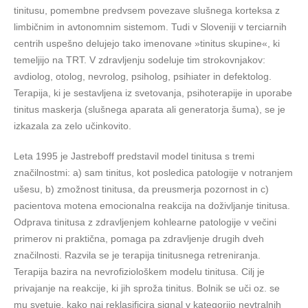
tinitusu, pomembne predvsem povezave slušnega korteksa z
limbičnim in avtonomnim sistemom. Tudi v Sloveniji v terciarnih
centrih uspešno delujejo tako imenovane »tinitus skupine«, ki
temeljijo na TRT. V zdravljenju sodeluje tim strokovnjakov:
avdiolog, otolog, nevrolog, psiholog, psihiater in defektolog.
Terapija, ki je sestavljena iz svetovanja, psihoterapije in uporabe
tinitus maskerja (slušnega aparata ali generatorja šuma), se je
izkazala za zelo učinkovito.
Leta 1995 je Jastreboff predstavil model tinitusa s tremi
značilnostmi: a) sam tinitus, kot posledica patologije v notranjem
ušesu, b) zmožnost tinitusa, da preusmerja pozornost in c)
pacientova motena emocionalna reakcija na doživljanje tinitusa.
Odprava tinitusa z zdravljenjem kohlearne patologije v večini
primerov ni praktična, pomaga pa zdravljenje drugih dveh
značilnosti. Razvila se je terapija tinitusnega retreniranja.
Terapija bazira na nevrofiziološkem modelu tinitusa. Cilj je
privajanje na reakcije, ki jih sproža tinitus. Bolnik se uči oz. se
mu svetuje, kako naj reklasificira signal v kategorijo nevtralnih