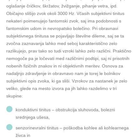
oglašanje čričkov, škržatov, žvižganje, pihanje vetra, ipd.
Običajno slišijo zvok okoli 3000 Hz. Včasih subjektivni tinitus
nekateri poimenujejo fantomski zvok, saj ima podobnosti s
fantomskim udom in nevropatsko bolečino. Pri obravnavi
subjektivnega tinitusa se pojavljajo številne dileme, saj se ta
zvočna zaznavanja lahko med seboj karakteristično zelo
razlikujejo, prav tako so tudi vzroki lahko zelo različni. Praktično
nemogoče pa je ločevati med različnimi podtipi, saj ni prisotnih
nobenih fizičnih znakov in ni objektivnih meritev. Osnova za
nadaljnjo zdravljenje in obravnavo nam je torej le bolnikov
subjektivni opis zvoka, ki ga sliši. Vzrokov za nastanek je zelo
veliko, glede na mesto izvora pa jih lahko razdelimo v tri
skupine:
konduktivni tinitus – obstrukcija sluhovoda, bolezni
srednjega ušesa,
senzorinevralni tinitus – poškodba kohlee ali kohlearnega
živca in