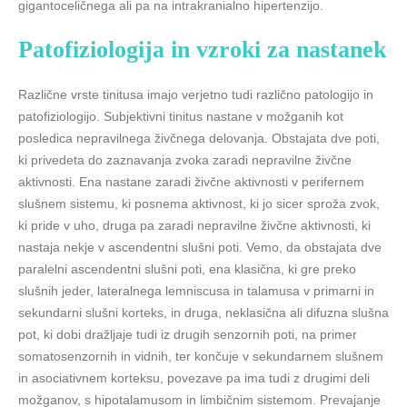
gigantoceličnega ali pa na intrakranialno hipertenzijo.
Patofiziologija in vzroki za nastanek
Različne vrste tinitusa imajo verjetno tudi različno patologijo in
patofiziologijo. Subjektivni tinitus nastane v možganih kot
posledica nepravilnega živčnega delovanja. Obstajata dve poti,
ki privedeta do zaznavanja zvoka zaradi nepravilne živčne
aktivnosti. Ena nastane zaradi živčne aktivnosti v perifernem
slušnem sistemu, ki posnema aktivnost, ki jo sicer sproža zvok,
ki pride v uho, druga pa zaradi nepravilne živčne aktivnosti, ki
nastaja nekje v ascendentni slušni poti. Vemo, da obstajata dve
paralelni ascendentni slušni poti, ena klasična, ki gre preko
slušnih jeder, lateralnega lemniscusa in talamusa v primarni in
sekundarni slušni korteks, in druga, neklasična ali difuzna slušna
pot, ki dobi dražljaje tudi iz drugih senzornih poti, na primer
somatosenzornih in vidnih, ter končuje v sekundarnem slušnem
in asociativnem korteksu, povezave pa ima tudi z drugimi deli
možganov, s hipotalamusom in limbičnim sistemom. Prevajanje