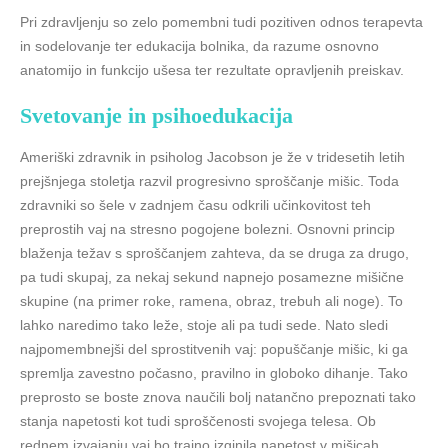
Pri zdravljenju so zelo pomembni tudi pozitiven odnos terapevta
in sodelovanje ter edukacija bolnika, da razume osnovno
anatomijo in funkcijo ušesa ter rezultate opravljenih preiskav.
Svetovanje in psihoedukacija
Ameriški zdravnik in psiholog Jacobson je že v tridesetih letih
prejšnjega stoletja razvil progresivno sproščanje mišic. Toda
zdravniki so šele v zadnjem času odkrili učinkovitost teh
preprostih vaj na stresno pogojene bolezni. Osnovni princip
blaženja težav s sproščanjem zahteva, da se druga za drugo,
pa tudi skupaj, za nekaj sekund napnejo posamezne mišične
skupine (na primer roke, ramena, obraz, trebuh ali noge). To
lahko naredimo tako leže, stoje ali pa tudi sede. Nato sledi
najpomembnejši del sprostitvenih vaj: popuščanje mišic, ki ga
spremlja zavestno počasno, pravilno in globoko dihanje. Tako
preprosto se boste znova naučili bolj natančno prepoznati tako
stanja napetosti kot tudi sproščenosti svojega telesa. Ob
rednem izvajanju vaj bo trajno izginila napetost v mišicah,