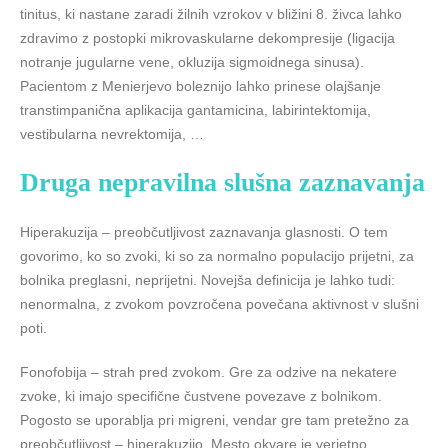
tinitus, ki nastane zaradi žilnih vzrokov v bližini 8. živca lahko
zdravimo z postopki mikrovaskularne dekompresije (ligacija
notranje jugularne vene, okluzija sigmoidnega sinusa).
Pacientom z Menierjevo boleznijo lahko prinese olajšanje
transtimpanična aplikacija gantamicina, labirintektomija,
vestibularna nevrektomija, …
Druga nepravilna slušna zaznavanja
Hiperakuzija – preobčutljivost zaznavanja glasnosti. O tem
govorimo, ko so zvoki, ki so za normalno populacijo prijetni, za
bolnika preglasni, neprijetni. Novejša definicija je lahko tudi:
nenormalna, z zvokom povzročena povečana aktivnost v slušni
poti.
Fonofobija – strah pred zvokom. Gre za odzive na nekatere
zvoke, ki imajo specifične čustvene povezave z bolnikom.
Pogosto se uporablja pri migreni, vendar gre tam pretežno za
preobčutljivost – hiperakuzijo. Mesto okvare je verjetno