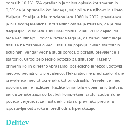
odraslih 10,1%. 5% vprašanih je tinitus opisalo kot zmeren in
0,5% ga je opredelilo kot hudega, saj vpliva na njihovo kvaliteto
življenja. Študija je bila izvedena leta 1980 in 2002, prevalenca
je bila skoraj identična. Kot zanimivost se je izkazalo, da je dve
tretjini ljudi, ki so leta 1980 imeli tinitus, v letu 2002 dejalo, da
tega več nimajo. Logična razlaga tega je, da zaradi habituacije
tinitusa ne zaznavajo več. Tinitus se pojavlja v vseh starostnih
skupinah, vendar večina študij poroča o porastu prevalence s
starostjo. Otroci zelo redko potožijo za tinitusom, razen v
primerih ko jih direktno vprašamo, posledično je težko ugotoviti
njegovo pediatrično prevalenco. Nekaj študij je predlagalo, da je
prevalenca med otroci enaka kot pri odraslih. Prevalenca med
spoloma se ne razlikuje. Razlika bi naj bila v dojemanju tinitusa,
saj ga ženske zaznajo kot bolj kompleksen zvok. Izguba sluha
poveča verjetnost za nastanek tinitusa, prav tako pretirana
izpostavljenost zvoku in predhodna hiperakuzija.
Delitev