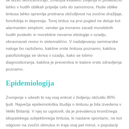
se težko skoncentrirajo, zmanjša kvaliteto življenja in posledično
lahko v hudih oblikah pripelje celo do samomora. Hude oblike
tinitusa lahko spremlja pretirana občutljivost na zvočne dražljaje,
fonofobija in depresija. Torej tinitus na prvi pogled ne deluje kot
alarmanten simptom, vendar ga moramo zaradi morebitnih
hudih posledic in morebitne nevarne etiologije v ozadju,
obravnavati resno in sistematično. V nadaljevanju seminarske
naloge bo razloženo, kakšne vrste tinitusa poznamo, kakšna
patofiziologija se skriva v ozadju, kako se lotimo
diagnosticiranja, kakšna je preventiva in katere vrste zdravljenja
poznamo.
Epidemiologija
Zvonjenje v ušesih bi naj vsaj enkrat v življenju občutilo 80%
ljudi. Največja epidemiološka študija o tinitusu je bila izvedena v
Veliki Britaniji. V njej so ugotovili, da je prevalenca kroničnega
idiopatskega subjektivnega tinitusa, ki nastane spontano, ne kot
odgovor na zvočni stimulus in traja vsaj pet minut, v populaciji