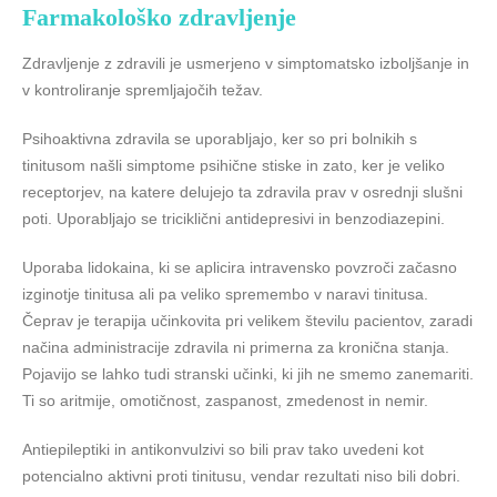
Farmakološko zdravljenje
Zdravljenje z zdravili je usmerjeno v simptomatsko izboljšanje in
v kontroliranje spremljajočih težav.
Psihoaktivna zdravila se uporabljajo, ker so pri bolnikih s
tinitusom našli simptome psihične stiske in zato, ker je veliko
receptorjev, na katere delujejo ta zdravila prav v osrednji slušni
poti. Uporabljajo se triciklični antidepresivi in benzodiazepini.
Uporaba lidokaina, ki se aplicira intravensko povzroči začasno
izginotje tinitusa ali pa veliko spremembo v naravi tinitusa.
Čeprav je terapija učinkovita pri velikem številu pacientov, zaradi
načina administracije zdravila ni primerna za kronična stanja.
Pojavijo se lahko tudi stranski učinki, ki jih ne smemo zanemariti.
Ti so aritmije, omotičnost, zaspanost, zmedenost in nemir.
Antiepileptiki in antikonvulzivi so bili prav tako uvedeni kot
potencialno aktivni proti tinitusu, vendar rezultati niso bili dobri.