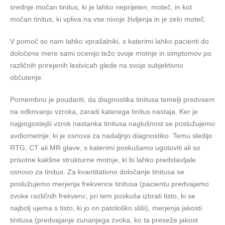
srednje močan tinitus, ki je lahko neprijeten, moteč, in kot
močan tinitus, ki vpliva na vse nivoje življenja in je zelo moteč.
V pomoč so nam lahko vprašalniki, s katerimi lahko pacienti do
določene mere sami ocenijo težo svoje motnje in simptomov po
različnih prirejenih lestvicah glede na svoje subjektivno
občutenje.
Pomembno je poudariti, da diagnostika tinitusa temelji predvsem
na odkrivanju vzroka, zaradi katerega tinitus nastaja. Ker je
najpogostejši vzrok nastanka tinitusa naglušnost se poslužujemo
avdiometrije, ki je osnova za nadaljnjo diagnostiko. Temu sledijo
RTG, CT ali MR glave, s katerimi poskušamo ugotoviti ali so
prisotne kakšne strukturne motnje, ki bi lahko predstavljale
osnovo za tinitus. Za kvantitativno določanje tinitusa se
poslužujemo merjenja frekvence tinitusa (pacientu predvajamo
zvoke različnih frekvenc, pri tem poskuša izbrati tisto, ki se
najbolj ujema s tisto, ki jo on patološko sliši), merjenja jakosti
tinitusa (predvajanje zunanjega zvoka, ko ta preseže jakost