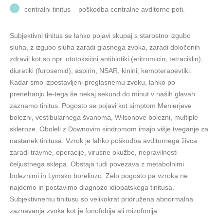
centralni tinitus – poškodba centralne avditorne poti.
Subjektivni tinitus se lahko pojavi skupaj s starostno izgubo
sluha, z izgubo sluha zaradi glasnega zvoka, zaradi določenih
zdravil kot so npr. ototoksični antibiotiki (eritromicin, tetraciklin),
diuretiki (furosemid), aspirin, NSAR, kinini, kemoterapevtiki.
Kadar smo izpostavljeni preglasnemu zvoku, lahko po
prenehanju le-tega še nekaj sekund do minut v naših glavah
zaznamo tinitus. Pogosto se pojavi kot simptom Menierjeve
bolezni, vestibularnega švanoma, Wilsonove bolezni, multiple
skleroze. Oboleli z Downovim sindromom imajo višje tveganje za
nastanek tinitusa. Vzrok je lahko poškodba avditornega živca
zaradi travme, operacije, virusne okužbe, nepravilnosti
čeljustnega sklepa. Obstaja tudi povezava z metabolnimi
boleznimi in Lymsko boreliozo. Zelo pogosto pa vzroka ne
najdemo in postavimo diagnozo idiopatskega tinitusa.
Subjektivnemu tinitusu so velikokrat pridružena abnormalna
zaznavanja zvoka kot je fonofobija ali mizofonija.