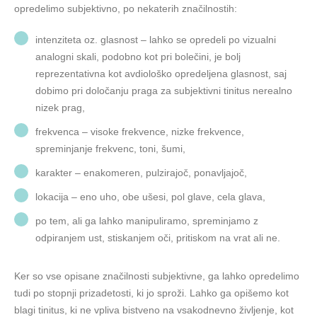
opredelimo subjektivno, po nekaterih značilnostih:
intenziteta oz. glasnost – lahko se opredeli po vizualni
analogni skali, podobno kot pri bolečini, je bolj
reprezentativna kot avdiološko opredeljena glasnost, saj
dobimo pri določanju praga za subjektivni tinitus nerealno
nizek prag,
frekvenca – visoke frekvence, nizke frekvence,
spreminjanje frekvenc, toni, šumi,
karakter – enakomeren, pulzirajoč, ponavljajoč,
lokacija – eno uho, obe ušesi, pol glave, cela glava,
po tem, ali ga lahko manipuliramo, spreminjamo z
odpiranjem ust, stiskanjem oči, pritiskom na vrat ali ne.
Ker so vse opisane značilnosti subjektivne, ga lahko opredelimo
tudi po stopnji prizadetosti, ki jo sproži. Lahko ga opišemo kot
blagi tinitus, ki ne vpliva bistveno na vsakodnevno življenje, kot