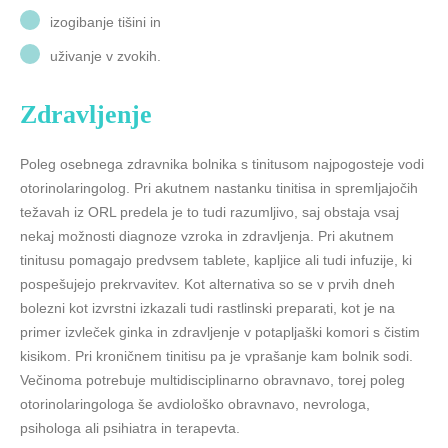
izogibanje tišini in
uživanje v zvokih.
Zdravljenje
Poleg osebnega zdravnika bolnika s tinitusom najpogosteje vodi
otorinolaringolog. Pri akutnem nastanku tinitisa in spremljajočih
težavah iz ORL predela je to tudi razumljivo, saj obstaja vsaj
nekaj možnosti diagnoze vzroka in zdravljenja. Pri akutnem
tinitusu pomagajo predvsem tablete, kapljice ali tudi infuzije, ki
pospešujejo prekrvavitev. Kot alternativa so se v prvih dneh
bolezni kot izvrstni izkazali tudi rastlinski preparati, kot je na
primer izvleček ginka in zdravljenje v potapljaški komori s čistim
kisikom. Pri kroničnem tinitisu pa je vprašanje kam bolnik sodi.
Večinoma potrebuje multidisciplinarno obravnavo, torej poleg
otorinolaringologa še avdiološko obravnavo, nevrologa,
psihologa ali psihiatra in terapevta.