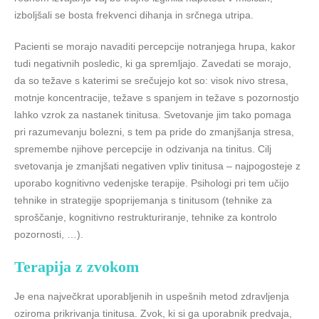
izboljšali se bosta frekvenci dihanja in srčnega utripa.
Pacienti se morajo navaditi percepcije notranjega hrupa, kakor
tudi negativnih posledic, ki ga spremljajo. Zavedati se morajo,
da so težave s katerimi se srečujejo kot so: visok nivo stresa,
motnje koncentracije, težave s spanjem in težave s pozornostjo
lahko vzrok za nastanek tinitusa. Svetovanje jim tako pomaga
pri razumevanju bolezni, s tem pa pride do zmanjšanja stresa,
spremembe njihove percepcije in odzivanja na tinitus. Cilj
svetovanja je zmanjšati negativen vpliv tinitusa – najpogosteje z
uporabo kognitivno vedenjske terapije. Psihologi pri tem učijo
tehnike in strategije spoprijemanja s tinitusom (tehnike za
sproščanje, kognitivno restrukturiranje, tehnike za kontrolo
pozornosti, …).
Terapija z zvokom
Je ena največkrat uporabljenih in uspešnih metod zdravljenja
oziroma prikrivanja tinitusa. Zvok, ki si ga uporabnik predvaja,