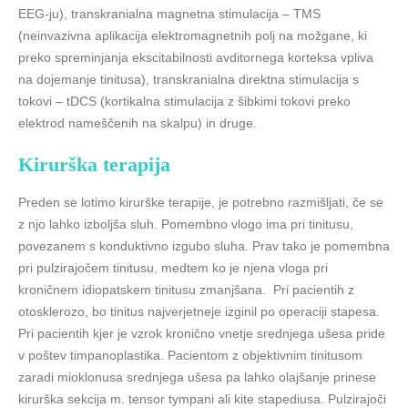
EEG-ju), transkranialna magnetna stimulacija – TMS
(neinvazivna aplikacija elektromagnetnih polj na možgane, ki
preko spreminjanja ekscitabilnosti avditornega korteksa vpliva
na dojemanje tinitusa), transkranialna direktna stimulacija s
tokovi – tDCS (kortikalna stimulacija z šibkimi tokovi preko
elektrod nameščenih na skalpu) in druge.
Kirurška terapija
Preden se lotimo kirurške terapije, je potrebno razmišljati, če se
z njo lahko izboljša sluh. Pomembno vlogo ima pri tinitusu,
povezanem s konduktivno izgubo sluha. Prav tako je pomembna
pri pulzirajočem tinitusu, medtem ko je njena vloga pri
kroničnem idiopatskem tinitusu zmanjšana. Pri pacientih z
otosklerozo, bo tinitus najverjetneje izginil po operaciji stapesa.
Pri pacientih kjer je vzrok kronično vnetje srednjega ušesa pride
v poštev timpanoplastika. Pacientom z objektivnim tinitusom
zaradi mioklonusa srednjega ušesa pa lahko olajšanje prinese
kirurška sekcija m. tensor tympani ali kite stapediusa. Pulzirajoči