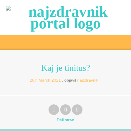
Kaj je tinitus?
28
March
2021
objavil
najzdravnik
th
Deli
stran