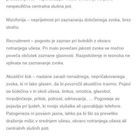
nespecifična centralna slušna pot.
Mizofonija – neprijetnost pri zaznavanju določenega zvoka, brez
strahu.
Recruitment – pogosto je zaznan pri bolnikih z okvaro
notranjega ušesa. Pri malo povečani jakosti zvoka se močno
poveča občutek zaznane glasnosti. Razpoloženje in tesnoba ne
vplivata na zaznavanje zvoka.
Akustični šok – nastane zaradi nenadnega, nepričakovanega
zvoka, ki ni tako glasen, da bi povzročil akustično travmo. Pojavi
se bolečina v in okoli ušesa, tinitus, omotica, glavobol,
mravljinčenje, pritisk, polnost, odmevanje, … Pogosteje se
pojavlja pri ljudeh, ki nosijo slušalke ali uporabljajo telefone.
Patogeneza ni povsem jasna, lahko pa bi šlo za preveliko
draženje mišic v srednjem ušesu, okvaro notranjega ušesa ali
centralnih slušnih poti.