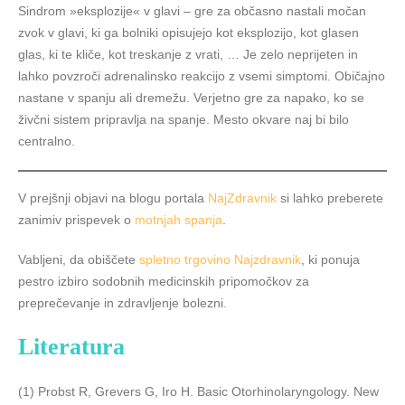
Sindrom »eksplozije« v glavi – gre za občasno nastali močan
zvok v glavi, ki ga bolniki opisujejo kot eksplozijo, kot glasen
glas, ki te kliče, kot treskanje z vrati, … Je zelo neprijeten in
lahko povzroči adrenalinsko reakcijo z vsemi simptomi. Običajno
nastane v spanju ali dremežu. Verjetno gre za napako, ko se
živčni sistem pripravlja na spanje. Mesto okvare naj bi bilo
centralno.
V prejšnji objavi na blogu portala
NajZdravnik
si lahko preberete
zanimiv prispevek o
motnjah spanja
.
Vabljeni, da obiščete
spletno trgovino Najzdravnik
, ki ponuja
pestro izbiro sodobnih medicinskih pripomočkov za
preprečevanje in zdravljenje bolezni.
Literatura
(1) Probst R, Grevers G, Iro H. Basic Otorhinolaryngology. New