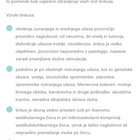
to pomenilo tudi uspešno zdravljenje vseh vrst tinitusa.
Vzroki tinitusa:
obolenja zunanjega in srednjega ušesa povzročijo
prevodno naglušnost, od cerumna, do vnetij in tumorja,
disfunkcije ušesne troblje, otoskleroze, tinitus je redko
objektiven, povzročen neposredno s patologijo, nastane
zaradi zmanjšane slušne stimulacije,
podobno je pri obolenjih notranjega ušesa, kot so genetske
okvare, vnetja, imunološke spremembe, starostne
spremembe notranjega ušesa, Menierova bolezen, motnje
krvnega obtoka, barotravma in druge poškodbe, akustična
travma, nenadna idiopatska okvara sluha,
tinitus je skoraj vedno prisoten tudi pri švanomu
vestibularnega živca in pri mikrovaskularni kompresiji
vestibulokohlearnega živca, vzrok je lahko naglušnost ali
nepravilno prenašanje zvoka po živcu,