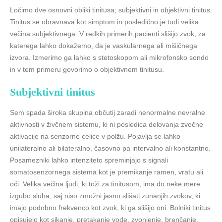
Ločimo dve osnovni obliki tinitusa; subjektivni in objektivni tinitus.
Tinitus se obravnava kot simptom in posledično je tudi velika
večina subjektivnega. V redkih primerih pacienti slišijo zvok, za
katerega lahko dokažemo, da je vaskularnega ali mišičnega
izvora. Izmerimo ga lahko s stetoskopom ali mikrofonsko sondo
in v tem primeru govorimo o objektivnem tinitusu.
Subjektivni tinitus
Sem spada široka skupina občutij zaradi nenormalne nevralne
aktivnosti v živčnem sistemu, ki ni posledica delovanja zvočne
aktivacije na senzorne celice v polžu. Pojavlja se lahko
unilateralno ali bilateralno, časovno pa intervalno ali konstantno.
Posamezniki lahko intenziteto spreminjajo s signali
somatosenzornega sistema kot je premikanje ramen, vratu ali
oči. Velika večina ljudi, ki toži za tinitusom, ima do neke mere
izgubo sluha, saj niso zmožni jasno slišati zunanjih zvokov, ki
imajo podobno frekvenco kot zvok, ki ga slišijo oni. Bolniki tinitus
opisujejo kot sikanje, pretakanje vode, zvonjenje, brenčanje,