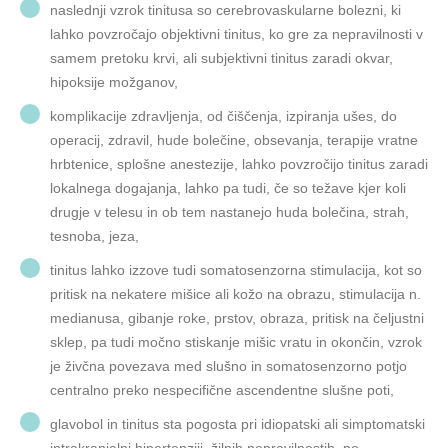
naslednji vzrok tinitusa so cerebrovaskularne bolezni, ki
lahko povzročajo objektivni tinitus, ko gre za nepravilnosti v
samem pretoku krvi, ali subjektivni tinitus zaradi okvar,
hipoksije možganov,
komplikacije zdravljenja, od čiščenja, izpiranja ušes, do
operacij, zdravil, hude bolečine, obsevanja, terapije vratne
hrbtenice, splošne anestezije, lahko povzročijo tinitus zaradi
lokalnega dogajanja, lahko pa tudi, če so težave kjer koli
drugje v telesu in ob tem nastanejo huda bolečina, strah,
tesnoba, jeza,
tinitus lahko izzove tudi somatosenzorna stimulacija, kot so
pritisk na nekatere mišice ali kožo na obrazu, stimulacija n.
medianusa, gibanje roke, prstov, obraza, pritisk na čeljustni
sklep, pa tudi močno stiskanje mišic vratu in okončin, vzrok
je živčna povezava med slušno in somatosenzorno potjo
centralno preko nespecifične ascendentne slušne poti,
glavobol in tinitus sta pogosta pri idiopatski ali simptomatski