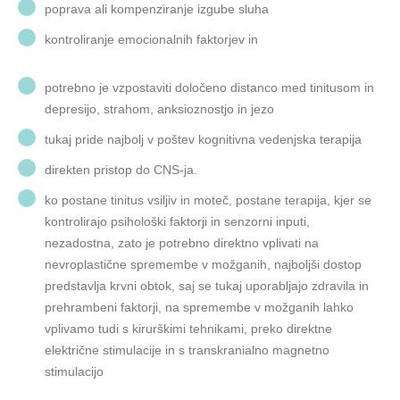
poprava ali kompenziranje izgube sluha
kontroliranje emocionalnih faktorjev in
potrebno je vzpostaviti določeno distanco med tinitusom in
depresijo, strahom, anksioznostjo in jezo
tukaj pride najbolj v poštev kognitivna vedenjska terapija
direkten pristop do CNS-ja.
ko postane tinitus vsiljiv in moteč, postane terapija, kjer se
kontrolirajo psihološki faktorji in senzorni inputi,
nezadostna, zato je potrebno direktno vplivati na
nevroplastične spremembe v možganih, najboljši dostop
predstavlja krvni obtok, saj se tukaj uporabljajo zdravila in
prehrambeni faktorji, na spremembe v možganih lahko
vplivamo tudi s kirurškimi tehnikami, preko direktne
električne stimulacije in s transkranialno magnetno
stimulacijo