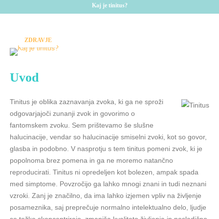
Kaj je tinitus?
ZDRAVJE
Uvod
Tinitus je oblika zaznavanja zvoka, ki ga ne sproži
odgovarjajoči zunanji zvok in govorimo o
fantomskem zvoku. Sem prištevamo še slušne
halucinacije, vendar so halucinacije smiselni zvoki, kot so govor,
glasba in podobno. V nasprotju s tem tinitus pomeni zvok, ki je
popolnoma brez pomena in ga ne moremo natančno
reproducirati. Tinitus ni opredeljen kot bolezen, ampak spada
med simptome. Povzročijo ga lahko mnogi znani in tudi neznani
vzroki. Zanj je značilno, da ima lahko izjemen vpliv na življenje
posameznika, saj preprečuje normalno intelektualno delo, ljudje