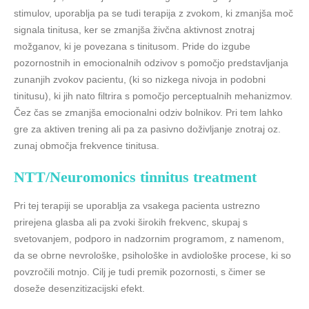
stimulov, uporablja pa se tudi terapija z zvokom, ki zmanjša moč
signala tinitusa, ker se zmanjša živčna aktivnost znotraj
možganov, ki je povezana s tinitusom. Pride do izgube
pozornostnih in emocionalnih odzivov s pomočjo predstavljanja
zunanjih zvokov pacientu, (ki so nizkega nivoja in podobni
tinitusu), ki jih nato filtrira s pomočjo perceptualnih mehanizmov.
Čez čas se zmanjša emocionalni odziv bolnikov. Pri tem lahko
gre za aktiven trening ali pa za pasivno doživljanje znotraj oz.
zunaj območja frekvence tinitusa.
NTT/Neuromonics tinnitus treatment
Pri tej terapiji se uporablja za vsakega pacienta ustrezno
prirejena glasba ali pa zvoki širokih frekvenc, skupaj s
svetovanjem, podporo in nadzornim programom, z namenom,
da se obrne nevrološke, psihološke in avdiološke procese, ki so
povzročili motnjo. Cilj je tudi premik pozornosti, s čimer se
doseže desenzitizacijski efekt.