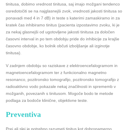
tinitusa, dobimo vrednost tinitusa, saj imajo možgani tendenco
osredotočiti se na najglasnejši zvok, vrednosti jakosti tinitusa so
ponavadi med 4 in 7 dB) in teste s katerimi zamaskiramo in za
kratek čas inhibiramo tinitus (pacienta izpostavimo zvoku, ki je
za nekaj glasnejši od ugotovljene jakosti tinitusa za določen
časovni interval in po tem obdobju pride do inhibicije za krajše
časovno obdobje, ko bolnik občuti izboljšanje ali izginotje
tinitusa).
V zadnjem obdobju so raziskave z elektroencefalogramom in
magnetoencefalogramom ter z funkcionalno magnetno
resonanco, pozitronsko tomografijo, pozitronsko tomografijo z
radioaktivno vodo pokazale nekaj značilnosti in sprememb v
možganih, povezanih s tinitusom. Mogoče bodo te metode
podlaga za bodoče klinične, objektivne teste.
Preventiva
Prej ali slej je potrebno razumeti tinitus kot dobronamerno