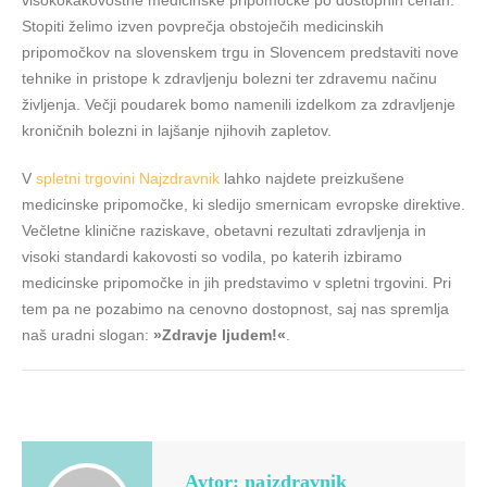
visokokakovostne medicinske pripomočke po dostopnih cenah.
Stopiti želimo izven povprečja obstoječih medicinskih
pripomočkov na slovenskem trgu in Slovencem predstaviti nove
tehnike in pristope k zdravljenju bolezni ter zdravemu načinu
življenja. Večji poudarek bomo namenili izdelkom za zdravljenje
kroničnih bolezni in lajšanje njihovih zapletov.
V
spletni trgovini Najzdravnik
lahko najdete preizkušene
medicinske pripomočke, ki sledijo smernicam evropske direktive.
Večletne klinične raziskave, obetavni rezultati zdravljenja in
visoki standardi kakovosti so vodila, po katerih izbiramo
medicinske pripomočke in jih predstavimo v spletni trgovini. Pri
tem pa ne pozabimo na cenovno dostopnost, saj nas spremlja
naš uradni slogan:
»Zdravje ljudem!«
.
Avtor: najzdravnik