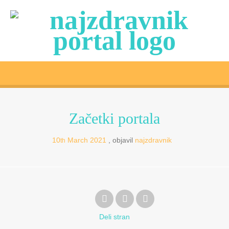
Začetki portala
10
March
2021
objavil
najzdravnik
th
Deli
stran