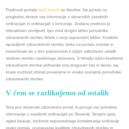
Prednosti portala
NajZdravnik
so številne. Na portalu so
pregledno zbrane vse informacije o slovenskih zasebnih
ordinacijah in ordinacijah s koncesijo. Dodana vrednost je
interaktiven zemljevid, kjer med drugim lahko ponudnike
zdravstvenih storitev iščete v svoji neposredni bližini. Kvaliteto
opravljenih zdravstvenih storitev lahko na portalu ocenite in
komentirate ter s tem pripomorete k lažjim odločitvam ostalih
iskalcev storitev zasebnega zdravstva. S hitrejšo izbiro kvalitetne
zdravstvene storitve prihranite svoj dragocen čas in denar, saj
imate možnost izbirati preverjene in visoko ocenjene ponudnike
zdravstvenih storitev.
V čem se razlikujemo
od ostalih
Smo prvi slovenski zdravstveni portal, ki ponuja vse potrebne
informacije o zasebnih ordinacijah po Sloveniji. Strnjeni opisi,
ogled lokacije, možnost neposrednega kontaktiranja ordinacije
preko portala, ocenjevanje kvalitete zdravstvenih storitev in