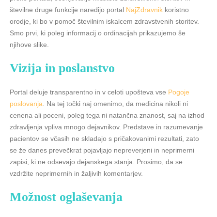
številne druge funkcije naredijo portal
NajZdravnik
koristno
orodje, ki bo v pomoč številnim iskalcem zdravstvenih storitev.
Smo prvi, ki poleg informacij o ordinacijah prikazujemo še
njihove slike.
Vizija in poslanstvo
Portal deluje transparentno in v celoti upošteva vse
Pogoje
poslovanja
. Na tej točki naj omenimo, da medicina nikoli ni
cenena ali poceni, poleg tega ni natančna znanost, saj na izhod
zdravljenja vpliva mnogo dejavnikov. Predstave in razumevanje
pacientov se včasih ne skladajo s pričakovanimi rezultati, zato
se že danes prevečkrat pojavljajo nepreverjeni in neprimerni
zapisi, ki ne odsevajo dejanskega stanja. Prosimo, da se
vzdržite neprimernih in žaljivih komentarjev.
Možnost oglaševanja