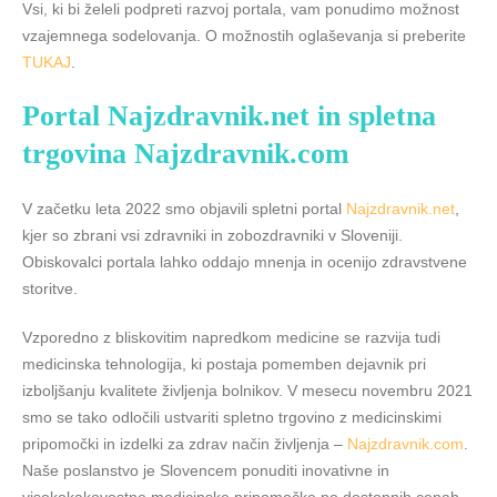
Vsi, ki bi želeli podpreti razvoj portala, vam ponudimo možnost
vzajemnega sodelovanja. O možnostih oglaševanja si preberite
TUKAJ
.
Portal Najzdravnik.net in spletna
trgovina Najzdravnik.com
V začetku leta 2022 smo objavili spletni portal
Najzdravnik.net
,
kjer so zbrani vsi zdravniki in zobozdravniki v Sloveniji.
Obiskovalci portala lahko oddajo mnenja in ocenijo zdravstvene
storitve.
Vzporedno z bliskovitim napredkom medicine se razvija tudi
medicinska tehnologija, ki postaja pomemben dejavnik pri
izboljšanju kvalitete življenja bolnikov. V mesecu novembru 2021
smo se tako odločili ustvariti spletno trgovino z medicinskimi
pripomočki in izdelki za zdrav način življenja –
Najzdravnik.com
.
Naše poslanstvo je Slovencem ponuditi inovativne in