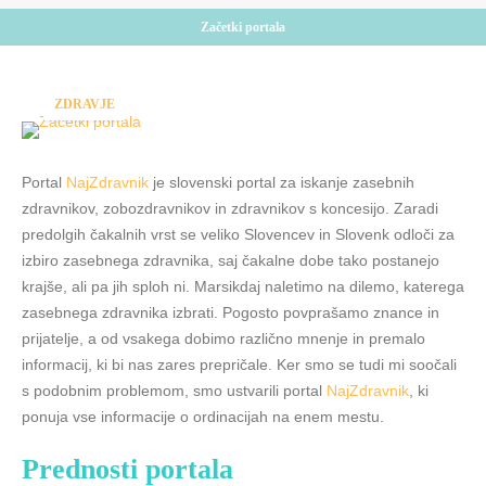
Začetki portala
ZDRAVJE
Portal
NajZdravnik
je slovenski portal za iskanje zasebnih
zdravnikov, zobozdravnikov in zdravnikov s koncesijo. Zaradi
predolgih čakalnih vrst se veliko Slovencev in Slovenk odloči za
izbiro zasebnega zdravnika, saj čakalne dobe tako postanejo
krajše, ali pa jih sploh ni. Marsikdaj naletimo na dilemo, katerega
zasebnega zdravnika izbrati. Pogosto povprašamo znance in
prijatelje, a od vsakega dobimo različno mnenje in premalo
informacij, ki bi nas zares prepričale. Ker smo se tudi mi soočali
s podobnim problemom, smo ustvarili portal
NajZdravnik
, ki
ponuja vse informacije o ordinacijah na enem mestu.
Prednosti portala